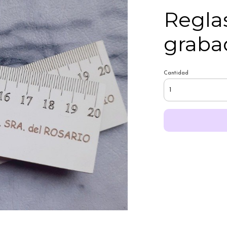
Regla
graba
Cantidad