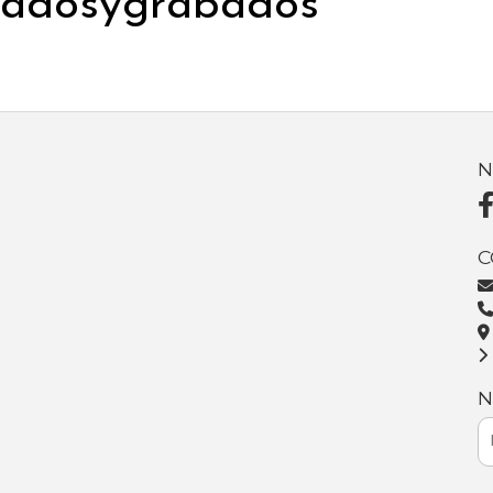
madosygrabados
N
C
N